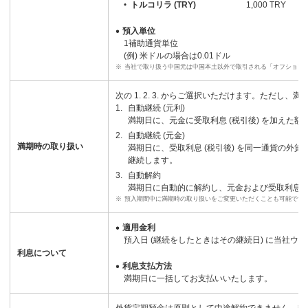
トルコリラ (TRY)
1,000 TRY
預入単位
1補助通貨単位
(例) 米ドルの場合は0.01ドル
※
当社で取り扱う中国元は中国本土以外で取引される「オフショア
次の 1. 2. 3. からご選択いただけます。ただ
1.
自動継続 (元利)
満期日に、元金に受取利息 (税引後) を加え
2.
自動継続 (元金)
満期時の取り扱い
満期日に、受取利息 (税引後) を同一通貨の
継続します。
3.
自動解約
満期日に自動的に解約し、元金および受取利息 
※
預入期間中に満期時の取り扱いをご変更いただくことも可能です
適用金利
預入日 (継続をしたときはその継続日) に当社ウ
利息について
利息支払方法
満期日に一括してお支払いいたします。
外貨定期預金は原則として中途解約できません。やむ