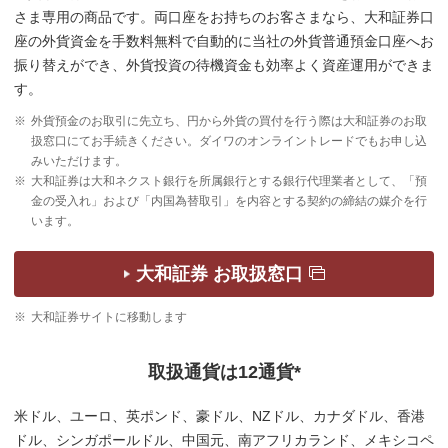
さま専用の商品です。両口座をお持ちのお客さまなら、大和証券口
座の外貨資金を手数料無料で自動的に当社の外貨普通預金口座へお
振り替えができ、外貨投資の待機資金も効率よく資産運用ができま
す。
※
外貨預金のお取引に先立ち、円から外貨の買付を行う際は大和証券のお取
扱窓口にてお手続きください。ダイワのオンライントレードでもお申し込
みいただけます。
※
大和証券は大和ネクスト銀行を所属銀行とする銀行代理業者として、「預
金の受入れ」および「内国為替取引」を内容とする契約の締結の媒介を行
います。
大和証券 お取扱窓口
※
大和証券サイトに移動します
取扱通貨は12通貨*
米ドル、ユーロ、英ポンド、豪ドル、NZドル、カナダドル、香港
ドル、シンガポールドル、中国元、南アフリカランド、メキシコペ