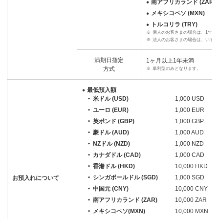
南アフリカランド (ZAR)
メキシコペソ (MXN)
トルコリラ (TRY)
※
個人のお客さまの場合は、1年ま
※
法人のお客さまの場合は、いずれ
満期日指定
1ヶ月以上1年未満
方式
※
単利型のみとなります。
最低預入額
米ドル (USD)
1,000 USD
ユーロ (EUR)
1,000 EUR
英ポンド (GBP)
1,000 GBP
豪ドル (AUD)
1,000 AUD
NZドル (NZD)
1,000 NZD
カナダドル (CAD)
1,000 CAD
香港ドル (HKD)
10,000 HKD
シンガポールドル (SGD)
1,000 SGD
お預入れについて
中国元 (CNY)
10,000 CNY
南アフリカランド (ZAR)
10,000 ZAR
メキシコペソ(MXN)
10,000 MXN