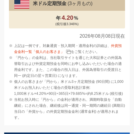
米ドル定期預金
(3ヶ月もの)
4.20
年
%
(税引後
3.346
%)
2026年08月08日現在
※
上記は一例です。対象通貨・預入期間・適用金利の詳細は、
外貨預
金金利一覧「個人のお客さま」
をご覧ください。
※
「円から」の金利は、当社取引サイトを通じた大和証券との外国為
替取引および外貨定期預金を同時にお申し込みいただいた場合の適
用金利です。また、この場合の預入日は、外国為替取引の受渡日と
同一 (約定日の翌々営業日) になります。
※
個人のお客さまが「円から」米ドル3ヶ月定期預金 (90日間) に1,000
米ドルお預入れいただく場合の受取利息計算例:
1,000米ドル×4.20%×90日÷365日×79.685%=約8.25米ドル (税引後)
※
当初お預入時に「円から」の金利が適用され、満期時取扱を「自動
継続」にされた場合、継続後は同一通貨・同一期間の継続日 (満期日)
当日の「外貨から」の外貨定期預金金利 (通常金利) が適用されま
す。