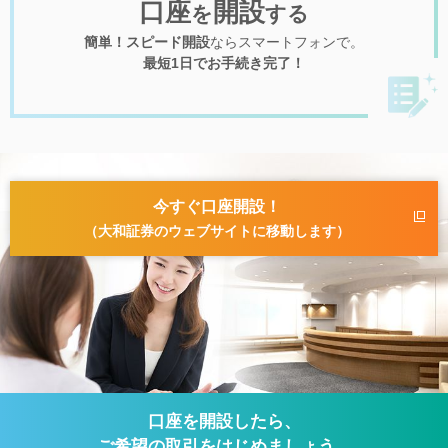
口座
開設
を
する
簡単！スピード開設
ならスマートフォンで。
最短1日でお手続き完了！
今すぐ口座開設！
（大和証券のウェブサイトに移動します）
口座を開設したら、
ご希望の取引をはじめましょう。