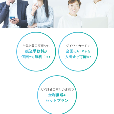
自分名義口座宛なら
ダイワ・カードで
振込手数料
全国
ATM
が
の
から
何回
無料！
入出金
可能
でも
※1
が
※2
大和証券口座との連携で
金利優遇
の
セットプラン