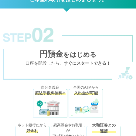
STEP2
円預金
をはじめる
口座を開設したら、
すぐにスタートできる！
自分名義宛
全国のATMから
振込手数料無料
入出金が可能
※
ネット銀行だから
残高照会やお取引
大和証券との
好金利
が
連携