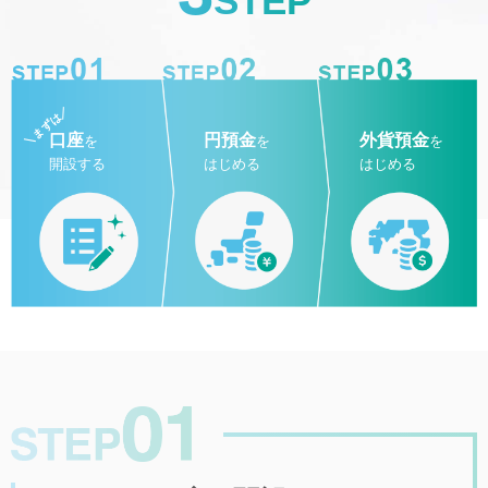
STEP
／
まずは
口座
円預金
外貨預金
＼
を
を
を
開設する
はじめる
はじめる
STEP1