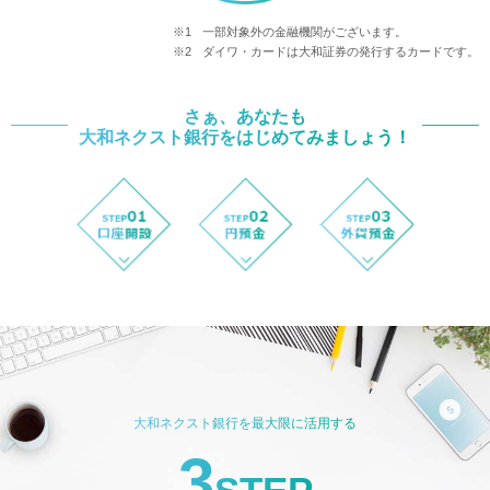
※1
一部対象外の金融機関がございます。
※2
ダイワ・カードは大和証券の発行するカードです。
さぁ、あなたも
大和ネクスト銀行をはじめてみましょう！
STEP01
口座開設
STEP02
円預金
STEP03
外
大和ネクスト銀行を最大限に活用する
3