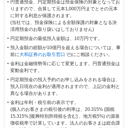
円普通預金、円定期預金は預金保険の対象となってお
りますので、合算して元本1,000万円までとその元本
に対する利息が保護されます。
(当社では、預金保険による全額保護の対象となる決
済用預金のお取り扱いはしておりません)
円定期預金の最低預入金額は、10万円です。
預入金額の総額が10億円を超える場合については、事
前に
大和証券のお取引窓口
にご相談ください。
金利は金融情勢等に応じて変更します。円普通預金は
変動金利です。
円定期預金の預入予約のお申し込みをされる場合は、
預入日現在の金利が適用されますので、上記の金利と
異なる場合があります。
金利は年利・税引前の表示です。
(個人のお客さまの税引後の利率は、20.315% (国税
15.315% [復興特別所得税を含む] 、地方税5%) の源泉
徴収税率で計算しています。法人のお客さまは総合課