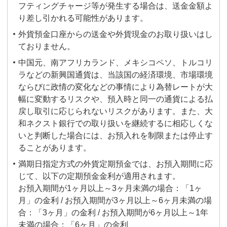
フティングチャージ等が発生する場合は、送金金額よ
り差し引かれる可能性があります。
外貨預金口座からの送金や外貨現金のお取り扱いはし
ておりません。
中国元、南アフリカランド、メキシコペソ、トルコリ
ラなどの新興国通貨は、当該国の経済環境、市場環境
ならびに政情の変化などの事情により為替レートが大
幅に変動するリスクや、預入時と同一の通貨による払
戻し取引に応じられないリスクがあります。また、大
和ネクスト銀行での取り扱いを継続するに相応しくな
いと判断した場合には、お預入れを制限または停止す
ることがあります。
満期日指定方式の外貨定期預金では、お預入期間に応
じて、以下の定期預金金利が適用されます。
お預入期間が1ヶ月以上～3ヶ月未満の場合：「1ヶ
月」の金利 / お預入期間が3ヶ月以上～6ヶ月未満の場
合：「3ヶ月」の金利 / お預入期間が6ヶ月以上～1年
未満の場合：「6ヶ月」の金利