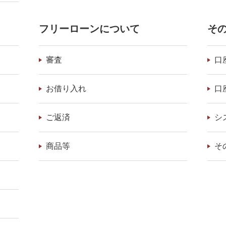
フリーローンについて
そ
審査
口
お借り入れ
口
ご返済
シ
商品等
そ