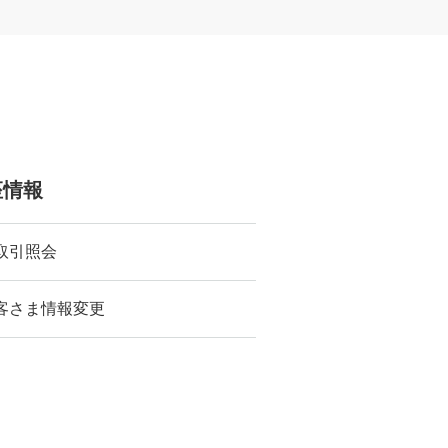
座情報
取引照会
客さま情報変更