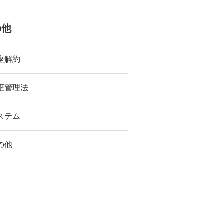
の他
座解約
座管理法
ステム
の他