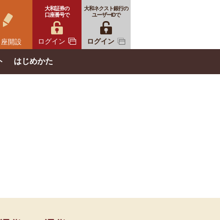
大和証券の
大和ネクスト銀行の
口座番号で
ユーザーIDで
ログイン
ログイン
口座開設
ト
はじめかた