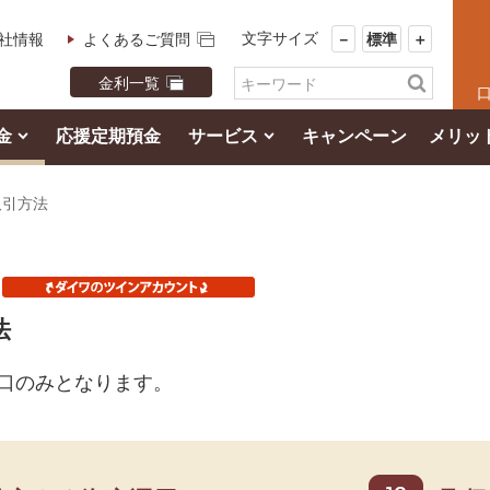
文字サイズ
社情報
よくあるご質問
－
標準
＋
金利一覧
金
応援定期預金
サービス
キャンペーン
メリッ
取引方法
法
口のみとなります。