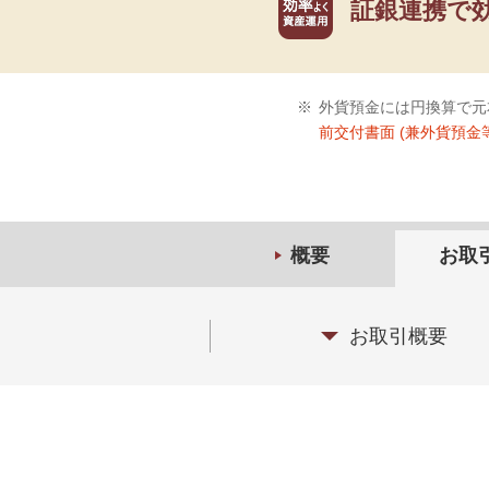
証銀連携で
※
外貨預金には円換算で元
前交付書面 (兼外貨預金
概要
お取
お取引概要