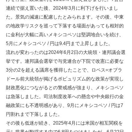
連続で据え置いた後、2024年3月に利下げを行いまし
た。景気の減速に配慮したとみられます。その後、中東
の地政学リスクを巡って下落する場面があっても相対的
に金利が大幅に高いメキシコペソは堅調地合いを続け、
5月にメキシコペソ / 円は9.4円まで上昇しました。
流れが変わったのは2024年6月2日の大統領・連邦議会選
挙です。連邦議会選挙で与党連合が下院で改憲に必要な
3分の2を超える議席を獲得したことで、ロペス=オブラ
ドール前大統領が掲げるポピュリズム的な政策が実現し
財政悪化につながるとの警戒感が強まり、メキシコペソ
は急落しました。司法制度改革への懸念や中央銀行の金
融政策にも不透明感があり、9月にメキシコペソ / 円は7
円割れまで下落しました。
その後も低迷が続き、2025年4月には米国が相互関税を
示し世界が動揺する中で6.8円をつけましたが、6月22日