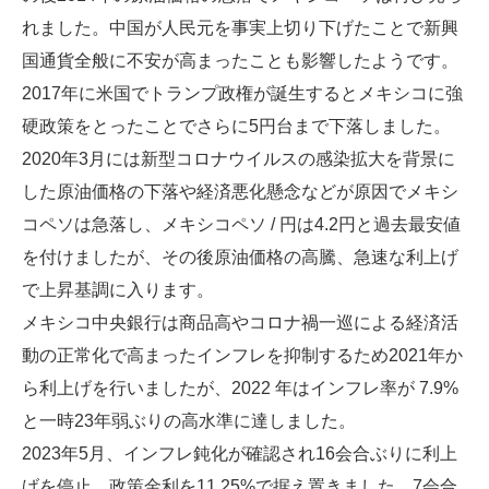
れました。中国が人民元を事実上切り下げたことで新興
国通貨全般に不安が高まったことも影響したようです。
2017年に米国でトランプ政権が誕生するとメキシコに強
硬政策をとったことでさらに5円台まで下落しました。
2020年3月には新型コロナウイルスの感染拡大を背景に
した原油価格の下落や経済悪化懸念などが原因でメキシ
コペソは急落し、メキシコペソ / 円は4.2円と過去最安値
を付けましたが、その後原油価格の高騰、急速な利上げ
で上昇基調に入ります。
メキシコ中央銀行は商品高やコロナ禍一巡による経済活
動の正常化で高まったインフレを抑制するため2021年か
ら利上げを行いましたが、2022 年はインフレ率が 7.9%
と一時23年弱ぶりの高水準に達しました。
2023年5月、インフレ鈍化が確認され16会合ぶりに利上
げを停止、政策金利を11.25%で据え置きました。7会合