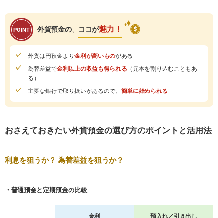
魅力！
外貨預金の、
ココが
POINT
外貨は円預金より
金利が高いもの
がある
為替差益で
金利以上の収益も得られる
（元本を割り込むこともあ
る）
主要な銀行で取り扱いがあるので、
簡単に始められる
おさえておきたい外貨預金の選び方のポイントと活用法
利息を狙うか？ 為替差益を狙うか？
普通預金と定期預金の比較
金利
預入れ／引き出し