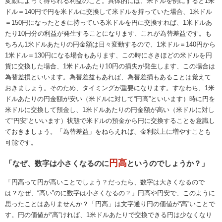
変動によって得られる利益のこと。具体的には、米ドルを例にすると1米
ドル＝140円で円を米ドルに交換して米ドルを持っていた場合、1米ドル
＝150円になったときに持っている米ドルを円に交換すれば、1米ドルあ
たり10円分の利益が発生することになります、これが為替差益です。も
ちろん1米ドルあたりの円金額は日々変動するので、1米ドル＝140円から
1米ドル＝130円になる場合もあります、この時にさきほどの米ドルを円
貨に交換した場合、1米ドルあたり10円の損失が発生します、この場合は
為替差損といいます。為替差益もあれば、為替差損もあることは覚えて
おきましょう。そのため、タイミングが重要になります。すなわち、1米
ドルあたりの円金額が安い（米ドルに対して“円高”といいます）時に円を
米ドルに交換して預金し、1米ドルあたりの円金額が高い（米ドルに対し
て“円安”といいます）状態で米ドルの預金から円に交換することを意識し
ておきましょう。「為替差益」をねらえれば、金利以上に増やすことも
可能です。
円高
「なぜ、数字は小さくなるのに
というのでしょうか？」
「円高って円が高いことでしょう？だったら、数字は大きくなるので
は？なぜ、“高い”のに数字は小さくなるの？」円高や円安で、このように
思ったことはありませんか？「円高」は文字通り円の価値が“高”いことで
す。円の価値が“高”ければ、1米ドルあたりで交換できる円は少なくなり