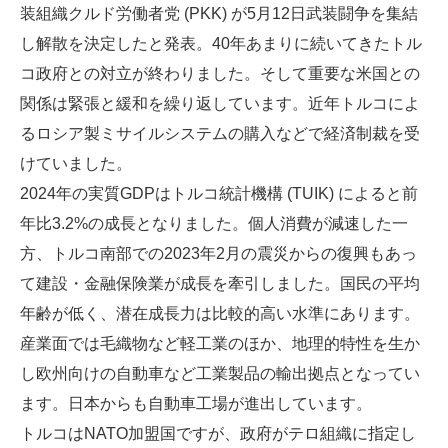
装組織クルド労働者党 (PKK) が5月12日武装闘争を集結
し解散を決定したと発表。40年あまりに続いてきたトル
コ政府との対立が終わりました。そして重要な米国との
関係は緊張と緩和を繰り返しています。近年トルコによ
るロシア製ミサイルシステムの購入などで経済制裁を受
けていました。
2024年の実質GDPはトルコ統計機構 (TUIK) によると前
年比3.2%の成長となりました。個人消費が減速した一
方、トルコ南部での2023年2月の震災からの復興もあっ
て建設・金融保険業が成長を牽引しました。国民の平均
年齢が低く、潜在成長力は比較的高い水準にあります。
産業面では毛織物など軽工業のほか、地理的特性を生か
し欧州向けの自動車など工業製品の輸出拠点となってい
ます。日本からも自動車工場が進出しています。
トルコはNATO加盟国ですが、政府がテロ組織に指定し