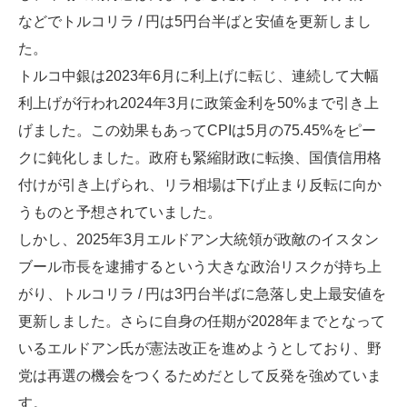
などでトルコリラ / 円は5円台半ばと安値を更新しまし
た。
トルコ中銀は2023年6月に利上げに転じ、連続して大幅
利上げが行われ2024年3月に政策金利を50%まで引き上
げました。この効果もあってCPIは5月の75.45%をピー
クに鈍化しました。政府も緊縮財政に転換、国債信用格
付けが引き上げられ、リラ相場は下げ止まり反転に向か
うものと予想されていました。
しかし、2025年3月エルドアン大統領が政敵のイスタン
ブール市長を逮捕するという大きな政治リスクが持ち上
がり、トルコリラ / 円は3円台半ばに急落し史上最安値を
更新しました。さらに自身の任期が2028年までとなって
いるエルドアン氏が憲法改正を進めようとしており、野
党は再選の機会をつくるためだとして反発を強めていま
す。