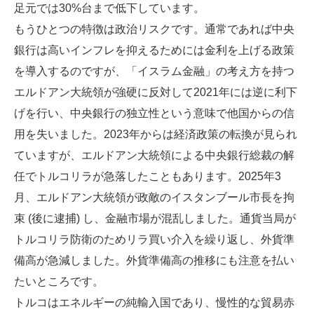
足元では30%台まで低下しています。
もうひとつの特徴は政治リスクです。通常であれば中央
銀行は高いインフレを抑えるためには金利を上げる政策
を導入するのですが、「イスラム金融」の考え方を持つ
エルドアン大統領が強硬に反対して2021年には逆に利下
げを行い、中央銀行の独立性という意味で他国からの信
用を失いました。2023年からは経済政策の転換が見られ
ていますが、エルドアン大統領による中央銀行総裁の解
任でトルコリラが急落したこともあります。2025年3
月、エルドアン大統領が政敵のイスタンブール市長を拘
束 (後に逮捕) し、金融市場が混乱しました。通貨当局が
トルコリラ防衛のためリラ買い介入を繰り返し、外貨準
備高が急減しました。外貨準備高の推移にも注意を払い
たいところです。
トルコはエネルギーの純輸入国であり、慢性的な貿易赤