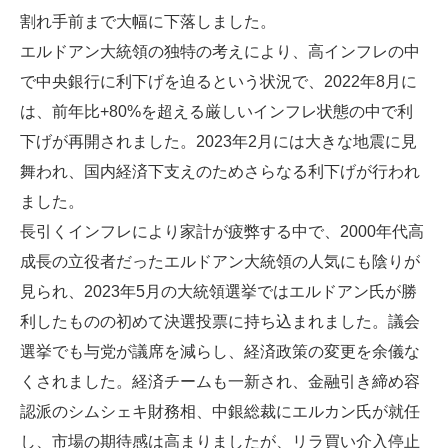
割れ手前まで大幅に下落しました。
エルドアン大統領の独特の考えにより、高インフレの中
で中央銀行に利下げを迫るという状況で、2022年8月に
は、前年比+80%を超える厳しいインフレ状態の中で利
下げが再開されました。2023年2月には大きな地震に見
舞われ、国内経済下支えのためさらなる利下げが行われ
ました。
長引くインフレにより家計が疲弊する中で、2000年代高
成長の立役者だったエルドアン大統領の人気にも陰りが
見られ、2023年5月の大統領選挙ではエルドアン氏が勝
利したものの初めて決選投票に持ち込まれました。議会
選挙でも与党が議席を減らし、経済政策の変更を余儀な
くされました。経済チームも一新され、金融引き締め容
認派のシムシェキ財務相、中銀総裁にエルカン氏が就任
し、市場の期待感は高まりましたが、リラ買い介入停止