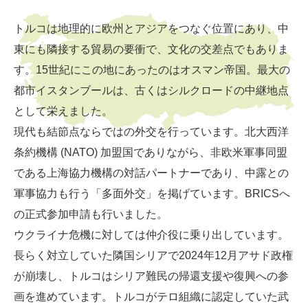
トルコは地理的に欧州とアジアをつなぐ位置にあり、中
東にも隣接する貿易の要衝で、文化の交差点でもありま
す。15世紀にこの地にあったのはオスマン帝国。最大の
都市イスタンブールは、古くはシルクロードの中継地点
として栄えました。
現代も結節点ならではの外交を行っています。北大西洋
条約機構 (NATO) 加盟国でありながら、非欧米軍事同盟
である上海協力機構の対話パートナーであり、中露との
軍事協力も行う「多面外交」を掲げています。BRICSへ
の正式参加申請も行いました。
ウクライナ危機に対しては仲介役に乗り出しています。
長らく対立していた隣国シリアで2024年12月アサド政権
が崩壊し、トルコはシリア難民の帰還支援や復興への参
画を進めています。トルコがテロ組織に認定していた武