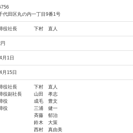
6756
千代田区丸の内一丁目9番1号
締役社長
下村 直人
億円
年4月1日
年4月15日
締役社長
下村 直人
締役副社長
山田 孝志
締役
成毛 豊文
締役
三浦 健一
斉藤 郁治
鈴木 大策
西村 真由美