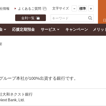
文字サイズ
社情報
よくあるご質問
－
標準
＋
金利一覧
金
応援定期預金
サービス
キャンペーン
メリッ
要
グループ本社が100%出資する銀行です。
社大和ネクスト銀行
ext Bank, Ltd.