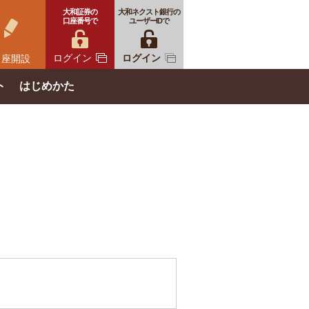
大和証券の
大和ネクスト銀行の
口座番号で
ユーザーIDで
ログイン
ログイン
口座開設
ト
はじめかた