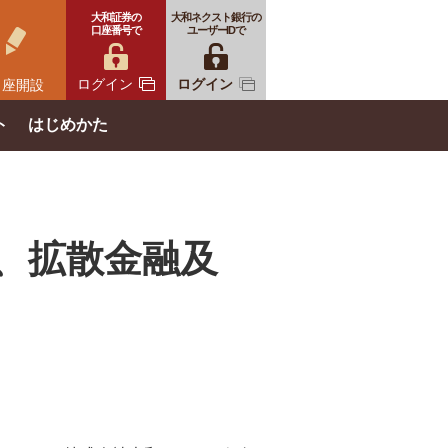
大和証券の
大和ネクスト銀行の
口座番号で
ユーザーIDで
ログイン
ログイン
口座開設
ト
はじめかた
、拡散金融及