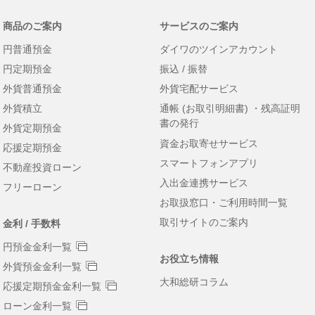
商品のご案内
サービスのご案内
円普通預金
ダイワのツインアカウント
円定期預金
振込 / 振替
外貨普通預金
外貨宅配サービス
外貨積立
通帳 (お取引明細書) ・残高証明
書の発行
外貨定期預金
資金お取寄せサービス
応援定期預金
スマートフォンアプリ
不動産投資ローン
入出金連携サービス
フリーローン
お取扱窓口・ご利用時間一覧
取引サイトのご案内
金利 / 手数料
円預金金利一覧
お役立ち情報
外貨預金金利一覧
大和総研コラム
応援定期預金金利一覧
ローン金利一覧