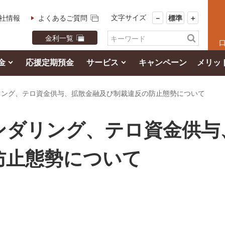
文字サイズ
社情報
よくあるご質問
－
標準
＋
金利一覧
金
応援定期預金
サービス
キャンペーン
メリッ
リング、テロ資金供与、拡散金融及び制裁違反の防止態勢について
ンダリング、テロ資金供与
防止態勢について