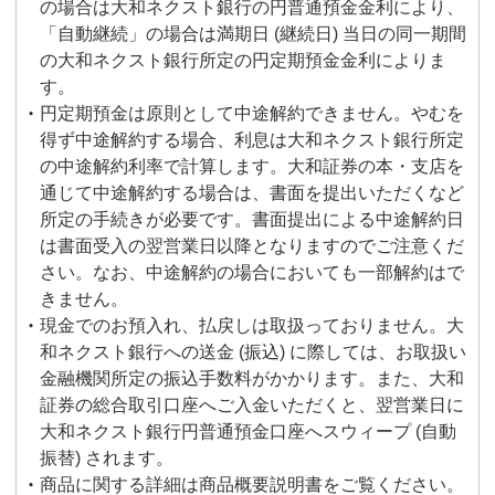
の場合は大和ネクスト銀行の円普通預金金利により、
「自動継続」の場合は満期日 (継続日) 当日の同一期間
の大和ネクスト銀行所定の円定期預金金利によりま
す。
円定期預金は原則として中途解約できません。やむを
得ず中途解約する場合、利息は大和ネクスト銀行所定
の中途解約利率で計算します。大和証券の本・支店を
通じて中途解約する場合は、書面を提出いただくなど
所定の手続きが必要です。書面提出による中途解約日
は書面受入の翌営業日以降となりますのでご注意くだ
さい。なお、中途解約の場合においても一部解約はで
きません。
現金でのお預入れ、払戻しは取扱っておりません。大
和ネクスト銀行への送金 (振込) に際しては、お取扱い
金融機関所定の振込手数料がかかります。また、大和
証券の総合取引口座へご入金いただくと、翌営業日に
大和ネクスト銀行円普通預金口座へスウィープ (自動
振替) されます。
商品に関する詳細は商品概要説明書をご覧ください。