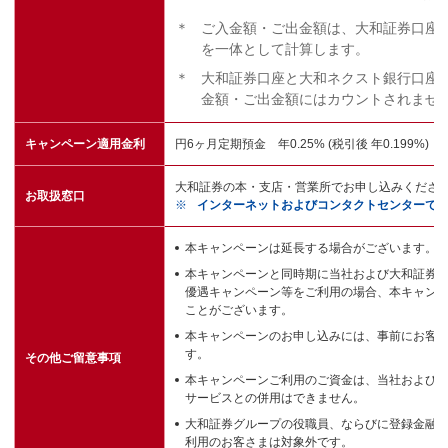
＊
ご入金額・ご出金額は、大和証券口座
を一体として計算します。
＊
大和証券口座と大和ネクスト銀行口座
金額・ご出金額にはカウントされませ
キャンペーン適用金利
円6ヶ月定期預金 年0.25% (税引後 年0.199%)
大和証券の本・支店・営業所でお申し込みくださ
お取扱窓口
※
インターネットおよびコンタクトセンターで
本キャンペーンは延長する場合がございます。
本キャンペーンと同時期に当社および大和証券
優遇キャンペーン等をご利用の場合、本キャン
ことがございます。
本キャンペーンのお申し込みには、事前にお客
す。
その他ご留意事項
本キャンペーンご利用のご資金は、当社および
サービスとの併用はできません。
大和証券グループの役職員、ならびに登録金融
利用のお客さまは対象外です。