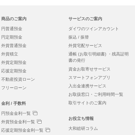
商品のご案内
サービスのご案内
円普通預金
ダイワのツインアカウント
円定期預金
振込 / 振替
外貨普通預金
外貨宅配サービス
外貨積立
通帳 (お取引明細書) ・残高証明
書の発行
外貨定期預金
資金お取寄せサービス
応援定期預金
スマートフォンアプリ
不動産投資ローン
入出金連携サービス
フリーローン
お取扱窓口・ご利用時間一覧
取引サイトのご案内
金利 / 手数料
円預金金利一覧
お役立ち情報
外貨預金金利一覧
大和総研コラム
応援定期預金金利一覧