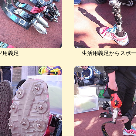
ツ用義足
生活用義足からスポ