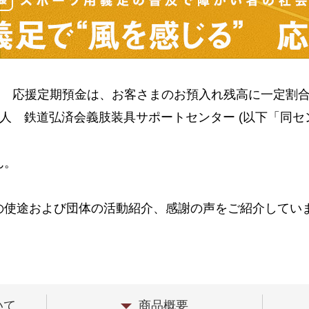
” 応援定期預金は、お客さまのお預入れ残高に一定割
人 鉄道弘済会義肢装具サポートセンター (以下「同セン
ん。
の使途および団体の活動紹介、感謝の声をご紹介してい
いて
商品概要