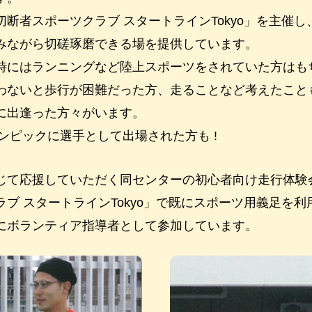
断者スポーツクラブ スタートラインTokyo」を主催
みながら切磋琢磨できる場を提供しています。
時にはランニングなど陸上スポーツをされていた方はも
わないと歩行が困難だった方、走ることなど考えたこと
に出逢った方々がいます。
リンピックに選手として出場された方も !
て応援していただく同センターの初心者向け走行体験会「TH
ブ スタートラインTokyo」で既にスポーツ用義足を
にボランティア指導者として参加しています。