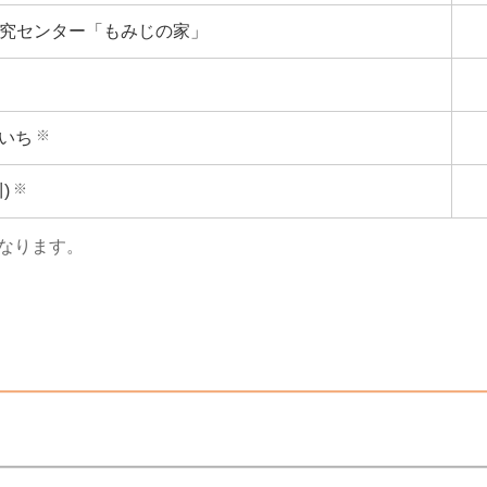
研究センター「もみじの家」
※
いち
※
)
なります。