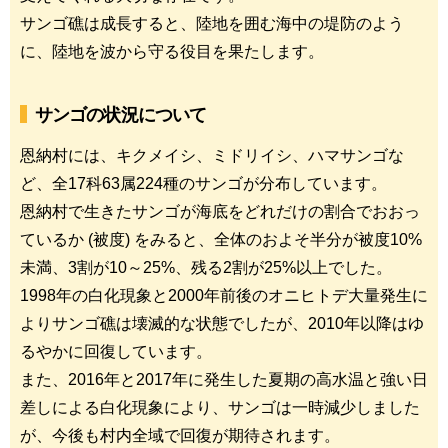
サンゴ礁は成長すると、陸地を囲む海中の堤防のよう
に、陸地を波から守る役目を果たします。
サンゴの状況について
恩納村には、キクメイシ、ミドリイシ、ハマサンゴな
ど、全17科63属224種のサンゴが分布しています。
恩納村で生きたサンゴが海底をどれだけの割合でおおっ
ているか (被度) をみると、全体のおよそ半分が被度10%
未満、3割が10～25%、残る2割が25%以上でした。
1998年の白化現象と2000年前後のオニヒトデ大量発生に
よりサンゴ礁は壊滅的な状態でしたが、2010年以降はゆ
るやかに回復しています。
また、2016年と2017年に発生した夏期の高水温と強い日
差しによる白化現象により、サンゴは一時減少しました
が、今後も村内全域で回復が期待されます。