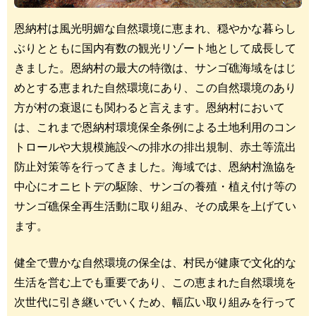
恩納村は風光明媚な自然環境に恵まれ、穏やかな暮らし
ぶりとともに国内有数の観光リゾート地として成長して
きました。恩納村の最大の特徴は、サンゴ礁海域をはじ
めとする恵まれた自然環境にあり、この自然環境のあり
方が村の衰退にも関わると言えます。恩納村において
は、これまで恩納村環境保全条例による土地利用のコン
トロールや大規模施設への排水の排出規制、赤土等流出
防止対策等を行ってきました。海域では、恩納村漁協を
中心にオニヒトデの駆除、サンゴの養殖・植え付け等の
サンゴ礁保全再生活動に取り組み、その成果を上げてい
ます。
健全で豊かな自然環境の保全は、村民が健康で文化的な
生活を営む上でも重要であり、この恵まれた自然環境を
次世代に引き継いでいくため、幅広い取り組みを行って