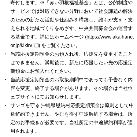
寄付します。※「赤い羽根福祉基金」とは、公的制度や
サービスでは対応できない分野において社会課題の解決
のための新たな活動や仕組みを構築し、誰もが支え・支
えられる地域づくりをめざす、中央共同募金会の運営す
る基金です。詳細はホームページ (
https://www.akaihane.
or.jp/kikin/
) をご覧ください。
当該応援定期預金のお預入れ後、応援先を変更すること
はできません。満期後に、新たに応援したい先の応援定
期預金にお預入れください。
当該応援定期預金のお取扱期間中であっても予告なく内
容を変更、終了する場合があります。その場合は当社ウ
ェブサイトにてお知らせします。
サンゴを守る 沖縄県恩納村応援定期預金は原則として中
途解約できません。やむを得ず中途解約する場合は、所
定のお手続きが必要です。当社所定の中途解約利率が適
用されます。