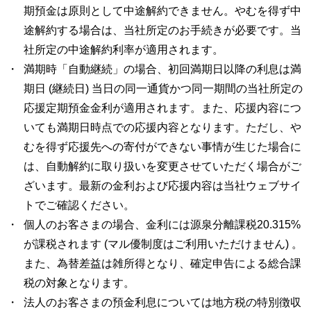
期預金は原則として中途解約できません。やむを得ず中
途解約する場合は、当社所定のお手続きが必要です。当
社所定の中途解約利率が適用されます。
満期時「自動継続」の場合、初回満期日以降の利息は満
期日 (継続日) 当日の同一通貨かつ同一期間の当社所定の
応援定期預金金利が適用されます。また、応援内容につ
いても満期日時点での応援内容となります。ただし、や
むを得ず応援先への寄付ができない事情が生じた場合に
は、自動解約に取り扱いを変更させていただく場合がご
ざいます。最新の金利および応援内容は当社ウェブサイ
トでご確認ください。
個人のお客さまの場合、金利には源泉分離課税20.315%
が課税されます (マル優制度はご利用いただけません) 。
また、為替差益は雑所得となり、確定申告による総合課
税の対象となります。
法人のお客さまの預金利息については地方税の特別徴収