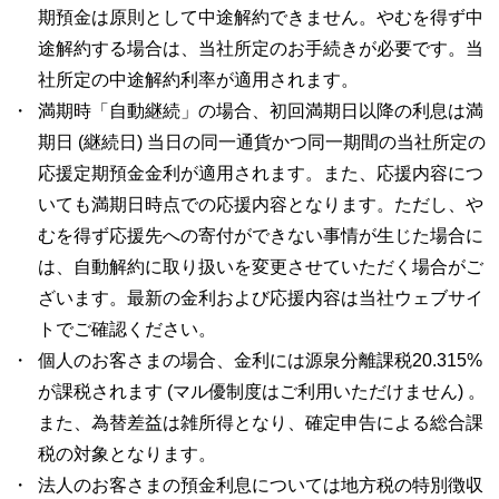
期預金は原則として中途解約できません。やむを得ず中
途解約する場合は、当社所定のお手続きが必要です。当
社所定の中途解約利率が適用されます。
満期時「自動継続」の場合、初回満期日以降の利息は満
期日 (継続日) 当日の同一通貨かつ同一期間の当社所定の
応援定期預金金利が適用されます。また、応援内容につ
いても満期日時点での応援内容となります。ただし、や
むを得ず応援先への寄付ができない事情が生じた場合に
は、自動解約に取り扱いを変更させていただく場合がご
ざいます。最新の金利および応援内容は当社ウェブサイ
トでご確認ください。
個人のお客さまの場合、金利には源泉分離課税20.315%
が課税されます (マル優制度はご利用いただけません) 。
また、為替差益は雑所得となり、確定申告による総合課
税の対象となります。
法人のお客さまの預金利息については地方税の特別徴収