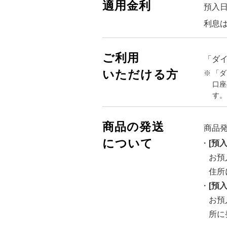
適用金利
預入日
利息
ご利用
「ダイ
いただける方
「ダ
口座
す。
商品の発送
商品
について
[預
お預
住所
[預
お預
所に