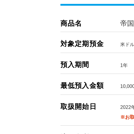
商品名
帝国
対象定期預金
米ド
預入期間
1年
最低預入金額
10,0
取扱開始日
2022
※お