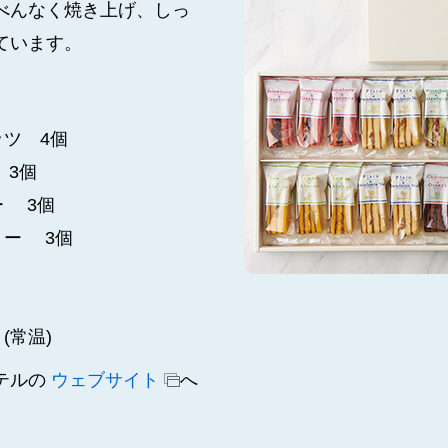
べんなく焼き上げ、しっ
ています。
ツ 4個
 3個
ー 3個
リー 3個
(常温)
テルの
ウェブサイト
へ