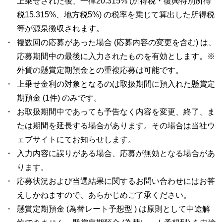
上乗せされた後、一律20.315% (所得税・復興特別所得
税15.315%、地方税5%) の税率を乗じて算出した所得税
等が源泉徴収されます。
複数回の応募があった場合 (応募内容の変更を含む) は、
応募期間中の最後に入力されたものを有効とします。※
外貨の懸賞定期預金との重複応募は可能です。
上乗せ金利の対象となるのは取扱期間に預入れた懸賞定
期預金 (1件) のみです。
お取扱期間中であっても予告なく内容を変更、終了、ま
たは期間を延長する場合があります。その場合は当社ウ
ェブサイトにてお知らせします。
入力内容に誤りがある場合、応募が無効となる場合があ
ります。
応募状況および当選結果に関するお問い合わせにはお答
えしかねますので、あらかじめご了承ください。
懸賞定期預金 (為替レート予想型 ) は原則として中途解