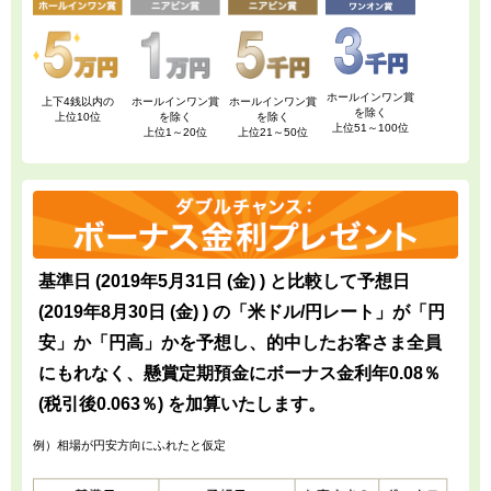
ホールインワン賞
上下4銭以内の
ホールインワン賞
ホールインワン賞
を除く
上位10位
を除く
を除く
上位51～100位
上位1～20位
上位21～50位
基準日 (2019年5月31日 (金) ) と比較して予想日
(2019年8月30日 (金) ) の「米ドル/円レート」が「円
安」か「円高」かを予想し、的中したお客さま全員
にもれなく、懸賞定期預金にボーナス金利年0.08％
(税引後0.063％) を加算いたします。
例）相場が円安方向にふれたと仮定