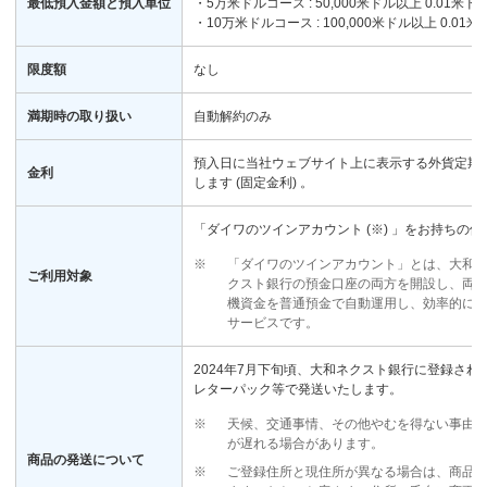
最低預入金額と預入単位
・5万米ドルコース : 50,000米ドル以上 0.01米ド
・10万米ドルコース : 100,000米ドル以上 0.01
限度額
なし
満期時の取り扱い
自動解約のみ
預入日に当社ウェブサイト上に表示する外貨定期
金利
します (固定金利) 。
「ダイワのツインアカウント (※) 」をお持ちの
※
「ダイワのツインアカウント」とは、大和
ご利用対象
クスト銀行の預金口座の両方を開設し、両
機資金を普通預金で自動運用し、効率的に
サービスです。
2024年7月下旬頃、大和ネクスト銀行に登録さ
レターパック等で発送いたします。
※
天候、交通事情、その他やむを得ない事由
が遅れる場合があります。
商品の発送について
※
ご登録住所と現住所が異なる場合は、商品