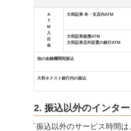
A
大和証券 本・支店内ATM
T
M
入
大和証券提携ATM
出
大和証券店外設置の銀行ATM
金
他の金融機関宛振込
大和ネクスト銀行内の振込
2. 振込以外のインタ
振込以外のサービス時間は