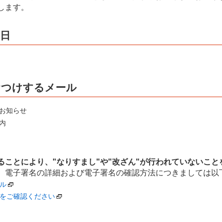
します。
始日
）
をおつけするメール
お知らせ
内
ることにより、"なりすまし"や"改ざん"が行われていないこと
。
電子署名の詳細および電子署名の確認方法につきましては以
ル
をご確認ください