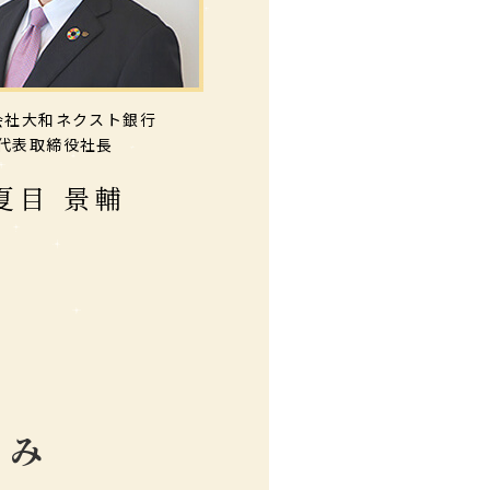
会社大和ネクスト銀行
代表取締役社長
夏目 景輔
ゆみ