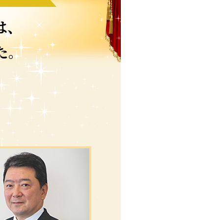
は、
た。