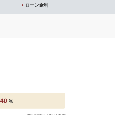
ローン金利
.40
%