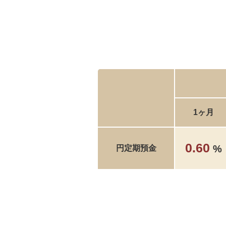
1ヶ月
0.60
%
円定期預金