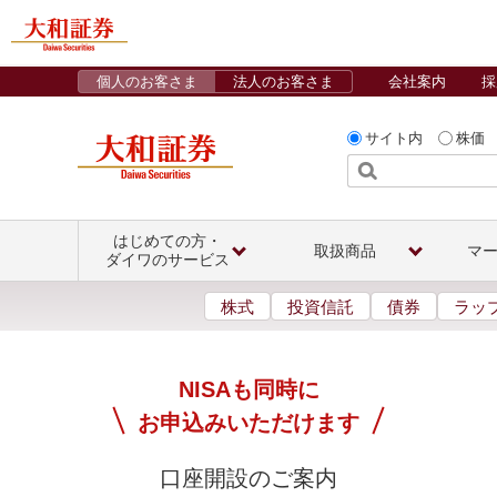
個人のお客さま
法人のお客さま
会社案内
採
サイト内
株価
はじめての方・
取扱商品
マ
ダイワのサービス
株式
投資信託
債券
ラッ
NISAも同時に
お申込みいただけます
口座開設のご案内