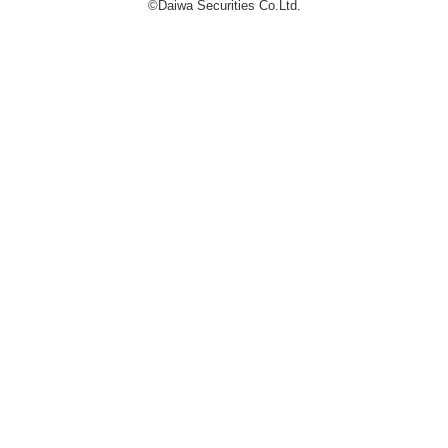
©Daiwa Securities Co.Ltd.