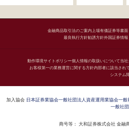
金融商品取引法のご案内
上場有価証券等書面
最良執行方針
勧誘方針
外国証券情報
動作環境
サイトポリシー
個人情報の取扱いについて
当社
お客様第一の業務運営に関する方針
内部者に該当され
システム
加入協会：
日本証券業協会
一般社団法人資産運用業協会
一般
一般社団
商号等：
大和証券株式会社 金融