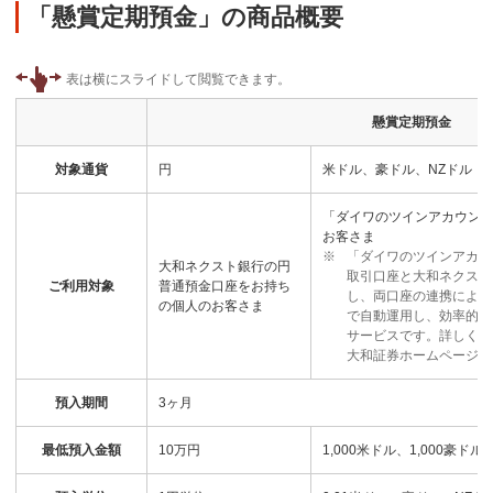
「懸賞定期預金」の商品概要
懸賞定期預金
対象通貨
円
米ドル、豪ドル、NZドル
「ダイワのツインアカウン
お客さま
※
「ダイワのツインアカウ
大和ネクスト銀行の円
取引口座と大和ネクスト
ご利用対象
普通預金口座をお持ち
し、両口座の連携により
の個人のお客さま
で自動運用し、効率的に
サービスです。詳しくは
大和証券ホームページに
預入期間
3ヶ月
最低預入金額
10万円
1,000米ドル、1,000豪ドル、