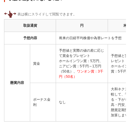
取扱通貨
円
米ド
予想内容
将来の日経平均株価や為替レートを予想
予想値と実際の値の差に応じ
て賞金をプレゼント
予想値と実
ホールインワン賞：5万円、
レゼント
賞金
ニアピン賞：5千円～1万円
ホールイン
（50名）、
ワンオン賞：3千
賞：5千円～
円（50名）
懸賞内容
大和ネクス
較して、予
ボーナス金
る・下がる
なし
利
高・円安」
懸賞定期預
加算します