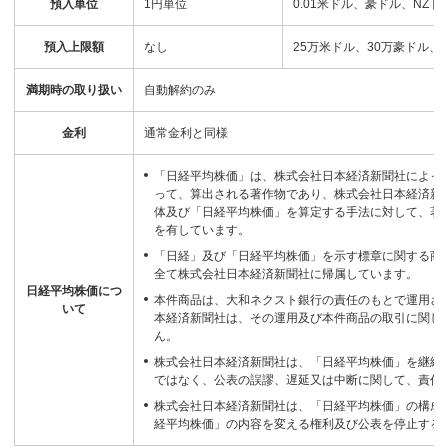
預入単位
1円単位
0.01米ドル、豪ドル、NZド
預入上限額
なし
25万米ドル、30万豪ドル、3
満期時の取り扱い
自動解約のみ
金利
通常金利と同様
「日経平均株価」は、株式会社日本経済新聞社によっ
って、算出される著作物であり、株式会社日本経済新
体及び「日経平均株価」を算定する手法に対して、著
を有しています。
「日経」及び「日経平均株価」を示す標章に関する商
全て株式会社日本経済新聞社に帰属しています。
日経平均株価につ
本件商品は、大和ネクスト銀行の責任のもとで運用さ
いて
本経済新聞社は、その運用及び本件商品の取引に関し
ん。
株式会社日本経済新聞社は、「日経平均株価」を継続
ではなく、公表の誤謬、遅延又は中断に関して、責任
株式会社日本経済新聞社は、「日経平均株価」の構成
経平均株価」の内容を変える権利及び公表を停止する