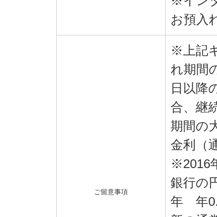
※イン
お預入
※上記
れ期間
日以降
合、継
期間の
金利（
※201
銀行の
ご留意事項
年 年0.