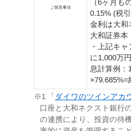
（6ヶ月も
ご留意事項
0.15% (
金利は大和
大和証券本
・上記キャン
に1,000
息計算例：1,
×79.685%
※1
「
ダイワのツインアカ
口座と大和ネクスト銀行
の連携により、投資の待
率的に資産を管理するこ