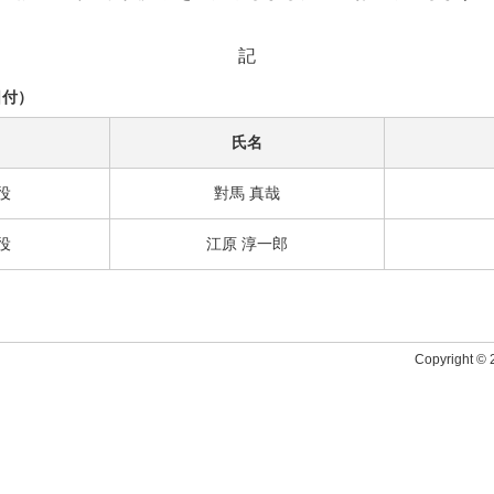
記
日付）
氏名
役
對馬 真哉
役
江原 淳一郎
Copyright © 